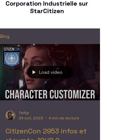
Corporation Industrielle sur
StarCitizen
Blog
Load video
Telfyr
24 oct. 2023
4 min de lecture
CitizenCon 2953 infos et