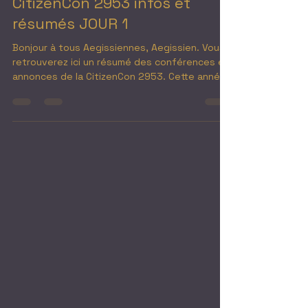
CitizenCon 2953 infos et
résumés JOUR 1
Bonjour à tous Aegissiennes, Aegissien. Vous
retrouverez ici un résumé des conférences et
annonces de la CitizenCon 2953. Cette année
CIG...