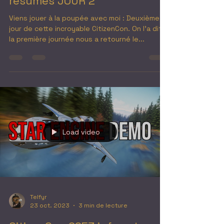
résumés JOUR 2
Viens jouer à la poupée avec moi : Deuxième
jour de cette incroyable CitizenCon. On l'a dit
la première journée nous a retourné le...
Load video
Telfyr
23 oct. 2023
3 min de lecture