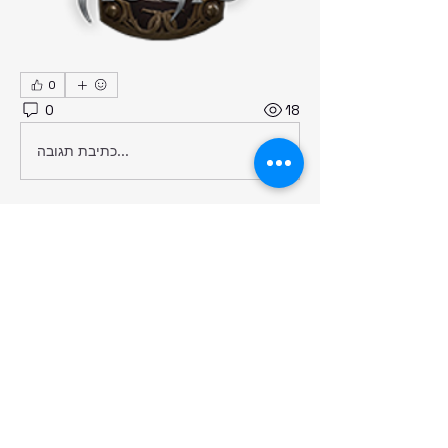
0
0
18
כתיבת תגובה...
À propos
Section générale pour la
communauté Aegis dans son
ensemble
membres
Phoenixs15
S'abonner
Phoenixs15
Thaerim Zaray
S'abonner