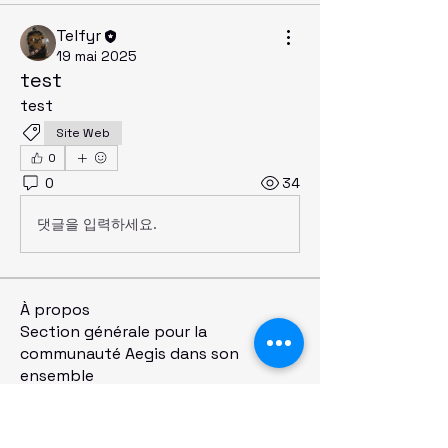
Telfyr
19 mai 2025
test
test
Site Web
0
0
34
댓글을 입력하세요.
À propos
Section générale pour la
communauté Aegis dans son
ensemble
membres