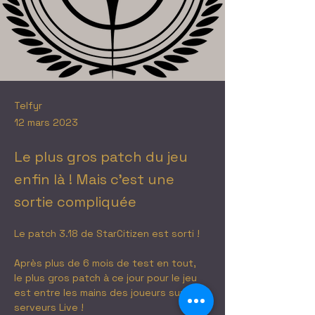
Telfyr
12 mars 2023
Le plus gros patch du jeu
enfin là ! Mais c'est une
sortie compliquée
Le patch 3.18 de StarCitizen est sorti ! 
Après plus de 6 mois de test en tout,  
le plus gros patch à ce jour pour le jeu 
est entre les mains des joueurs sur les 
serveurs Live !